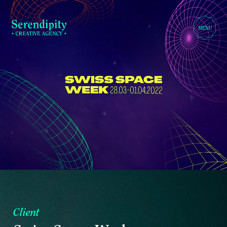
MENU
C
l
i
e
n
t