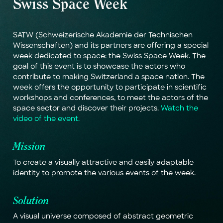
S
w
i
s
s
S
p
a
c
e
W
e
e
k
S
A
T
W
(
S
c
h
w
e
i
z
e
r
i
s
c
h
e
A
k
a
d
e
m
i
e
d
e
r
T
e
c
h
n
i
s
c
h
e
n
W
i
s
s
e
n
s
c
h
a
f
t
e
n
)
a
n
d
i
t
s
p
a
r
t
n
e
r
s
a
r
e
o
f
f
e
r
i
n
g
a
s
p
e
c
i
a
l
w
e
e
k
d
e
d
i
c
a
t
e
d
t
o
s
p
a
c
e
:
t
h
e
S
w
i
s
s
S
p
a
c
e
W
e
e
k
.
T
h
e
g
o
a
l
o
f
t
h
i
s
e
v
e
n
t
i
s
t
o
s
h
o
w
c
a
s
e
t
h
e
a
c
t
o
r
s
w
h
o
c
o
n
t
r
i
b
u
t
e
t
o
m
a
k
i
n
g
S
w
i
t
z
e
r
l
a
n
d
a
s
p
a
c
e
n
a
t
i
o
n
.
T
h
e
w
e
e
k
o
f
f
e
r
s
t
h
e
o
p
p
o
r
t
u
n
i
t
y
t
o
p
a
r
t
i
c
i
p
a
t
e
i
n
s
c
i
e
n
t
i
f
i
c
w
o
r
k
s
h
o
p
s
a
n
d
c
o
n
f
e
r
e
n
c
e
s
,
t
o
m
e
e
t
t
h
e
a
c
t
o
r
s
o
f
t
h
e
s
p
a
c
e
s
e
c
t
o
r
a
n
d
d
i
s
c
o
v
e
r
t
h
e
i
r
p
r
o
j
e
c
t
s
.
W
a
t
c
h
t
h
e
v
i
d
e
o
o
f
t
h
e
e
v
e
n
t
.
M
i
s
s
i
o
n
T
o
c
r
e
a
t
e
a
v
i
s
u
a
l
l
y
a
t
t
r
a
c
t
i
v
e
a
n
d
e
a
s
i
l
y
a
d
a
p
t
a
b
l
e
i
d
e
n
t
i
t
y
t
o
p
r
o
m
o
t
e
t
h
e
v
a
r
i
o
u
s
e
v
e
n
t
s
o
f
t
h
e
w
e
e
k
.
S
o
l
u
t
i
o
n
A
v
i
s
u
a
l
u
n
i
v
e
r
s
e
c
o
m
p
o
s
e
d
o
f
a
b
s
t
r
a
c
t
g
e
o
m
e
t
r
i
c