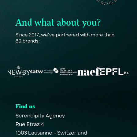
A
n
d
w
h
a
t
a
b
o
u
t
y
o
u
?
S
i
n
c
e
2
0
1
7
,
w
e
’
v
e
p
a
r
t
n
e
r
e
d
w
i
t
h
m
o
r
e
t
h
a
n
8
0
b
r
a
n
d
s
:
F
i
n
d
u
s
S
e
r
e
n
d
i
p
i
t
y
A
g
e
n
c
y
R
u
e
E
t
r
a
z
4
1
0
0
3
L
a
u
s
a
n
n
e
-
S
w
i
t
z
e
r
l
a
n
d