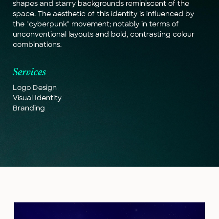
s
h
a
p
e
s
a
n
d
s
t
a
r
r
y
b
a
c
k
g
r
o
u
n
d
s
r
e
m
i
n
i
s
c
e
n
t
o
f
t
h
e
s
p
a
c
e
.
T
h
e
a
e
s
t
h
e
t
i
c
o
f
t
h
i
s
i
d
e
n
t
i
t
y
i
s
i
n
f
l
u
e
n
c
e
d
b
y
t
h
e
"
c
y
b
e
r
p
u
n
k
"
m
o
v
e
m
e
n
t
;
n
o
t
a
b
l
y
i
n
t
e
r
m
s
o
f
u
n
c
o
n
v
e
n
t
i
o
n
a
l
l
a
y
o
u
t
s
a
n
d
b
o
l
d
,
c
o
n
t
r
a
s
t
i
n
g
c
o
l
o
u
r
c
o
m
b
i
n
a
t
i
o
n
s
.
S
e
r
v
i
c
e
s
L
o
g
o
D
e
s
i
g
n
V
i
s
u
a
l
I
d
e
n
t
i
t
y
B
r
a
n
d
i
n
g